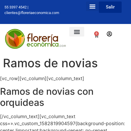
Salir
55 3397 4542 |
clientes@floreriaeconomica.com
0
Ramos de novias
[vc_row][vc_column][vc_column_text]
Ramos de novias con
orquideas
[/vc_column_text][vc_column_text
css=».vc_custom_1582819904597{background-position:
center !important;background-repeat: no-repeat