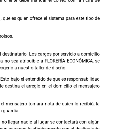
cliente debe mandar el correo con la ficha de
ue es quien ofrece el sistema para este tipo de
bolsos.
l destinatario. Los cargos por servicio a domicilio
ésta no sea atribuible a FLORERÍA ECONÓMICA, se
cogerlo a nuestro taller de diseño.
. Esto bajo el entendido de que es responsabilidad
le destina el arreglo en el domicilio el mensajero
 el mensajero tomará nota de quien lo recibió, la
o guardia.
 no llegar nadie al lugar se contactará con algún
omunicaremos telefónicamente con el destinatario