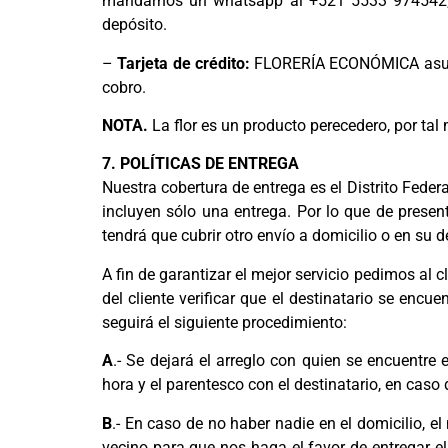
mandarnos un whatsapp al +521 5533 974542; y
depósito.
–
Tarjeta de crédito:
FLORERÍA ECONÓMICA asume c
cobro.
NOTA.
La flor es un producto perecedero, por t
7. POLÍTICAS DE ENTREGA
Nuestra cobertura de entrega es el Distrito Federa
incluyen sólo una entrega. Por lo que de prese
tendrá que cubrir otro envío a domicilio o en su d
A fin de garantizar el mejor servicio pedimos al 
del cliente verificar que el destinatario se encu
seguirá el siguiente procedimiento:
A
.- Se dejará el arreglo con quien se encuentre
hora y el parentesco con el destinatario, en caso 
B
.- En caso de no haber nadie en el domicilio, e
vecino para que nos haga el favor de entregar e