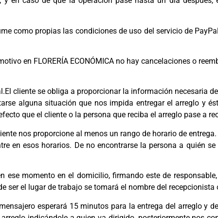
 en caso de que la operación pase hasta un día después, el 
omo propias las condiciones de uso del servicio de PayPal, q
al motivo en FLORERÍA ECONÓMICA no hay cancelaciones o reem
l.El cliente se obliga a proporcionar la información necesaria de
ntarse alguna situación que nos impida entregar el arreglo y 
efecto que el cliente o la persona que reciba el arreglo pase a re
cliente nos proporcione al menos un rango de horario de entrega
entre en esos horarios. De no encontrarse la persona a quién se 
 en ese momento en el domicilio, firmando este de responsable,
de ser el lugar de trabajo se tomará el nombre del recepcionista 
l mensajero esperará 15 minutos para la entrega del arreglo y de
l arreglo indicándole a quien va dirigido, posteriormente nos c