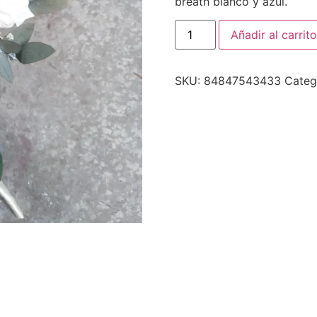
breath blanco y azul.
Añadir al carrito
SKU:
84847543433
Categ