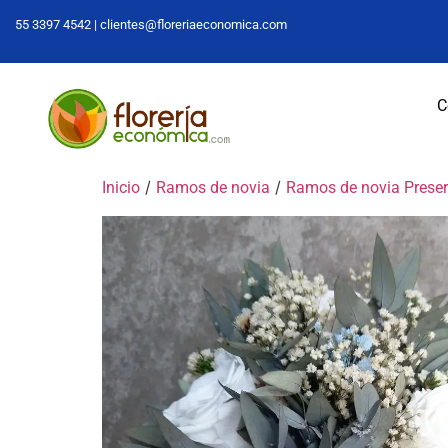
55 3397 4542 |
clientes@floreriaeconomica.com
C
/
/
Inicio
Ramos de novia
Ramos de novia Prese