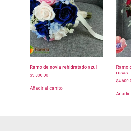
Ramo de novia rehidratado azul
Ramo d
rosas
$
3,800.00
$
4,600.
Añadir al carrito
Añadir 