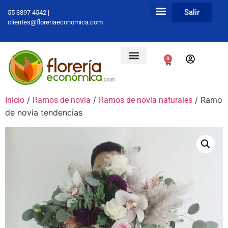
Salir
55 3397 4542 |
clientes@floreriaeconomica.com
0
/
/
/ Ramo
Inicio
Ramos de novia
Ramos de novia naturales
de novia tendencias