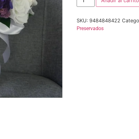
Añadir al carrito
SKU:
9484848422
Catego
Preservados