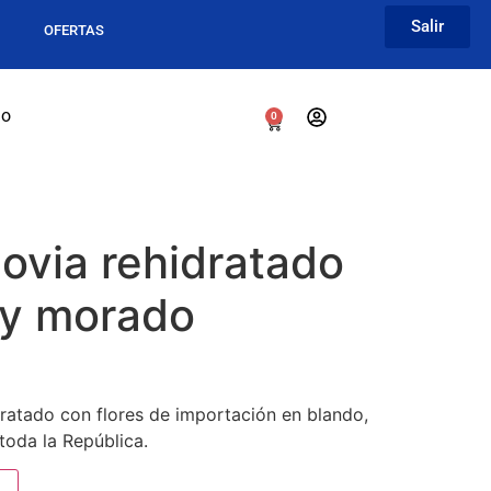
Salir
A
OFERTAS
go
0
ovia rehidratado
 y morado
atado con flores de importación en blando,
toda la República.