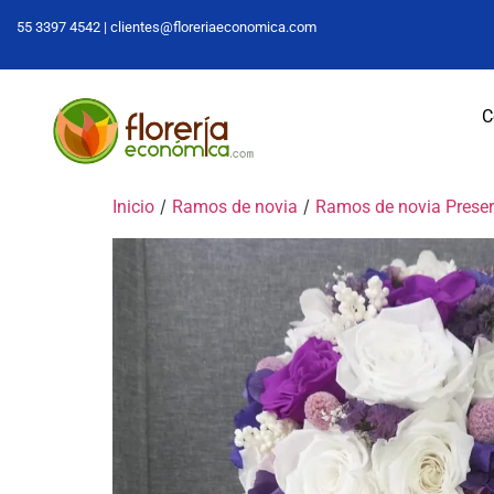
55 3397 4542 |
clientes@floreriaeconomica.com
C
/
/
Inicio
Ramos de novia
Ramos de novia Prese