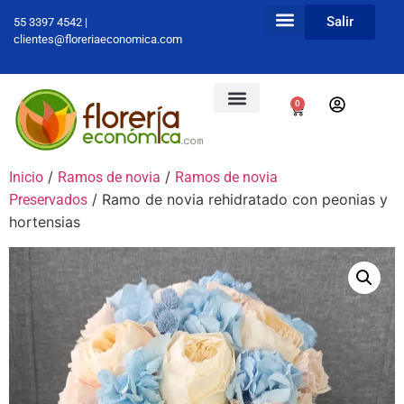
Salir
55 3397 4542 |
clientes@floreriaeconomica.com
0
/
/
Inicio
Ramos de novia
Ramos de novia
/ Ramo de novia rehidratado con peonias y
Preservados
hortensias