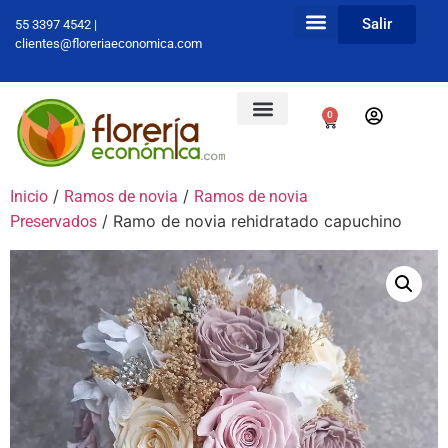
Salir
55 3397 4542 |
clientes@floreriaeconomica.com
0
/
/
Inicio
Ramos de novia
Ramos de novia
/ Ramo de novia rehidratado capuchino
Preservados