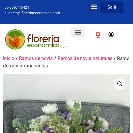
Salir
55 3397 4542 |
clientes@floreriaeconomica.com
0
/
/
/ Ramo
Inicio
Ramos de novia
Ramos de novia naturales
de novia ranunculus