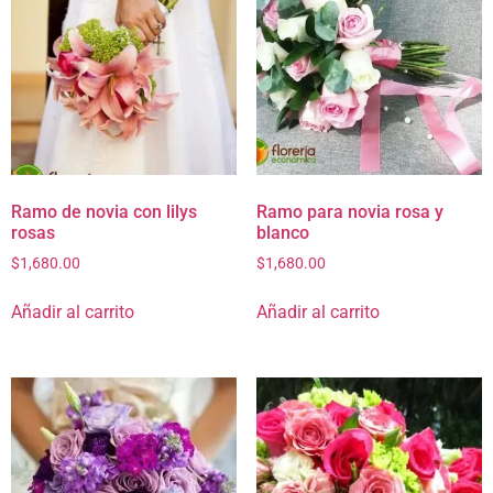
Ramo de novia con lilys
Ramo para novia rosa y
rosas
blanco
$
1,680.00
$
1,680.00
Añadir al carrito
Añadir al carrito