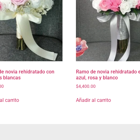
e novia rehidratado con
Ramo de novia rehidratado 
s blancas
azul, rosa y blanco
00
$
4,400.00
al carrito
Añadir al carrito