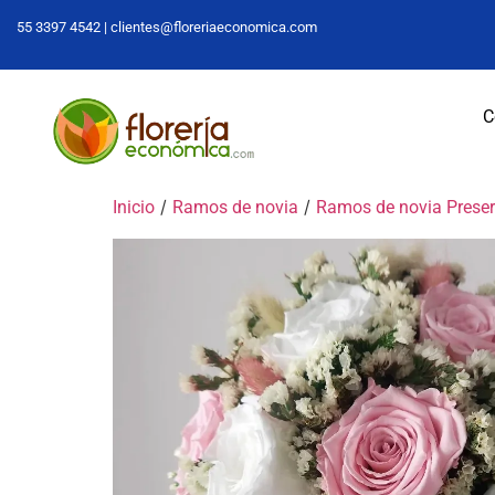
55 3397 4542 |
clientes@floreriaeconomica.com
C
/
/
Inicio
Ramos de novia
Ramos de novia Prese