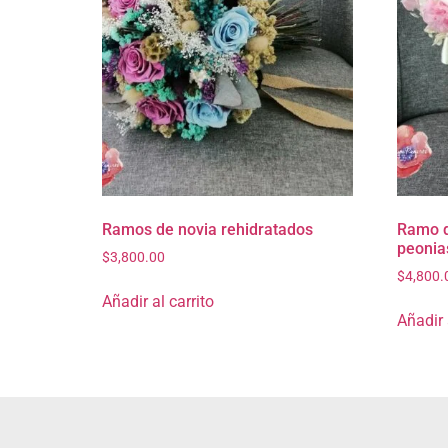
Ramos de novia rehidratados
Ramo d
peonia
$
3,800.00
$
4,800.
Añadir al carrito
Añadir 