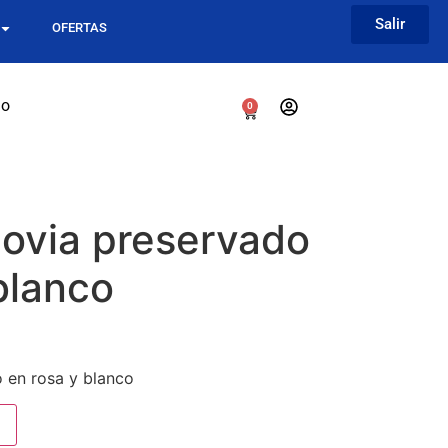
Salir
OFERTAS
go
0
ovia preservado
blanco
en rosa y blanco