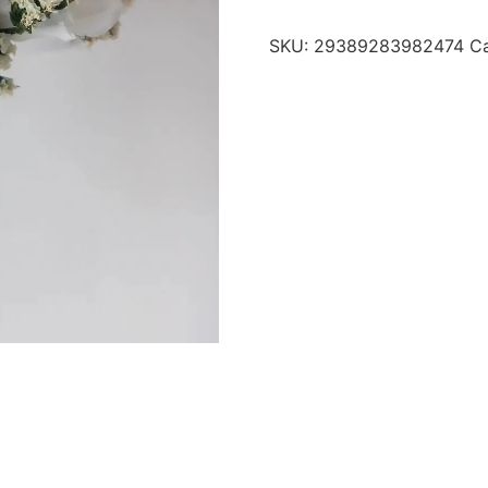
SKU:
29389283982474
Ca