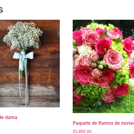
s
de dama
Paquete de Ramos de novia
0
$
2,400.00