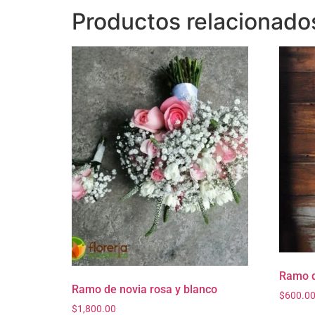
Productos relacionado
Ramo 
Ramo de novia rosa y blanco
$
600.0
$
1,800.00