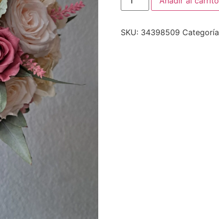
Añadir al carrito
SKU:
34398509
Categorí