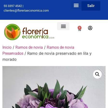
Salir
55 3397 4542 |
clientes@floreriaeconomica.com
0
/
/
Inicio
Ramos de novia
Ramos de novia
/ Ramo de novia preservado en lila y
Preservados
morado