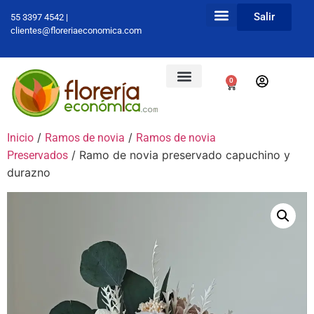
Salir
55 3397 4542 |
clientes@floreriaeconomica.com
0
/
/
Inicio
Ramos de novia
Ramos de novia
/ Ramo de novia preservado capuchino y
Preservados
durazno