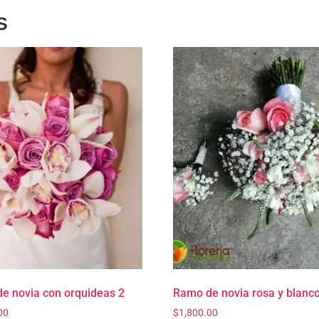
s
e novia con orquideas 2
Ramo de novia rosa y blanc
00
$
1,800.00