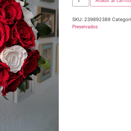
Añadir al carrito
SKU:
239892389
Categor
Preservados