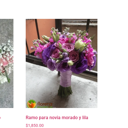
o
Ramo para novia morado y lila
$
1,850.00