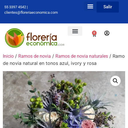
Salir
55 3397 4542 |
clientes@floreriaeconomica.com
0
/
/
/ Ramo
Inicio
Ramos de novia
Ramos de novia naturales
de novia natural en tonos azul, ivory y rosa