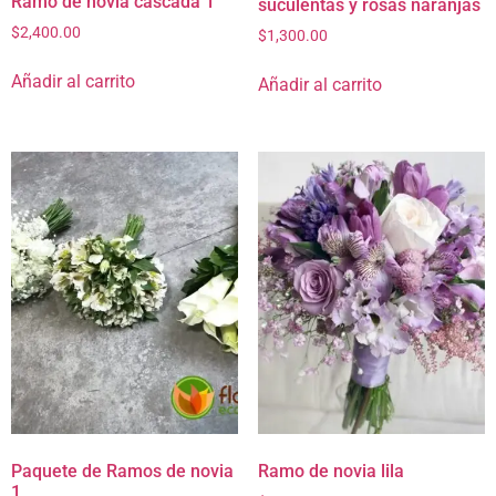
Ramo de novia cascada 1
suculentas y rosas naranjas
$
2,400.00
$
1,300.00
Añadir al carrito
Añadir al carrito
Paquete de Ramos de novia
Ramo de novia lila
1