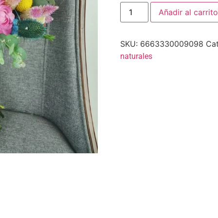
Añadir al carrito
SKU:
6663330009098
Cat
naturales