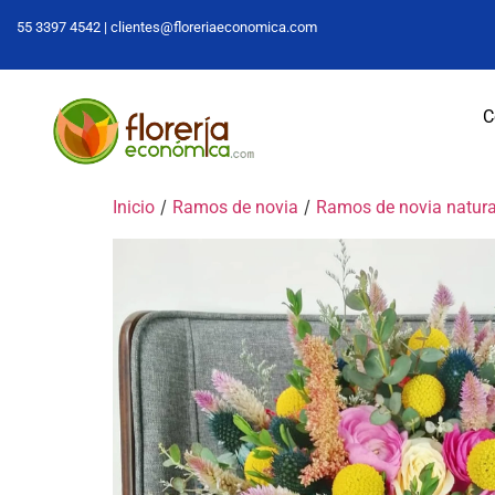
55 3397 4542 |
clientes@floreriaeconomica.com
C
/
/
Inicio
Ramos de novia
Ramos de novia natura