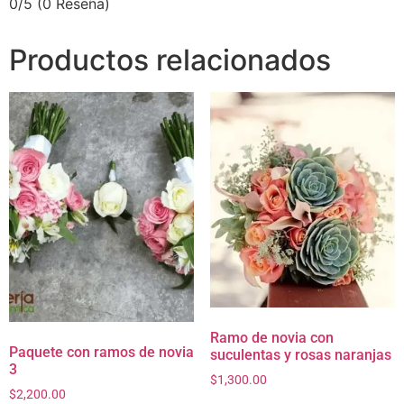
0/5
(0 Reseña)
Productos relacionados
Ramo de novia con
Paquete con ramos de novia
suculentas y rosas naranjas
3
$
1,300.00
$
2,200.00