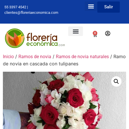
Salir
55 3397 4542 |
clientes@floreriaeconomica.com
0
/
/
/ Ramo
Inicio
Ramos de novia
Ramos de novia naturales
de novia en cascada con tulipanes