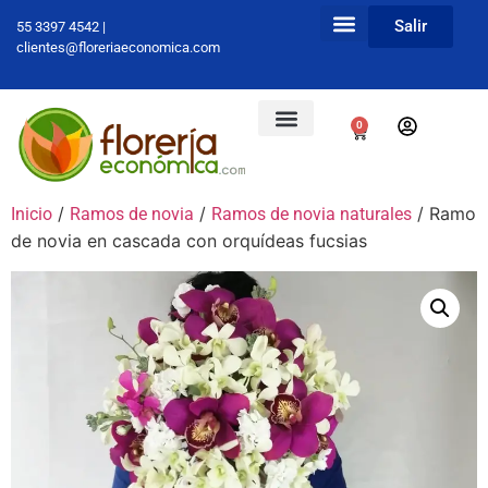
Salir
55 3397 4542 |
clientes@floreriaeconomica.com
0
/
/
/ Ramo
Inicio
Ramos de novia
Ramos de novia naturales
de novia en cascada con orquídeas fucsias