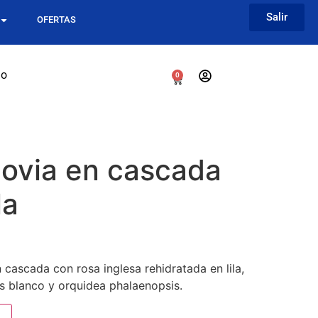
Salir
OFERTAS
go
0
ovia en cascada
la
n cascada con rosa inglesa rehidratada en lila,
s blanco y orquidea phalaenopsis.