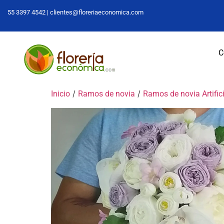
55 3397 4542 |
clientes@floreriaeconomica.com
C
/
/
Inicio
Ramos de novia
Ramos de novia Artific