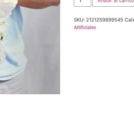
Añadir al carrito
SKU:
2121259899545
Cat
Artificiales