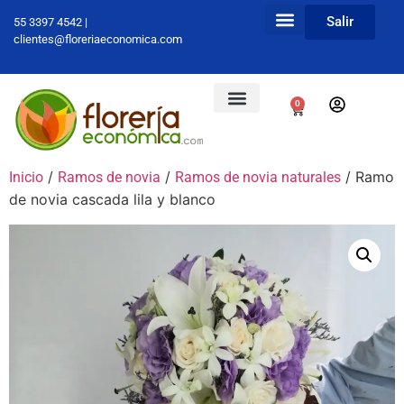
Salir
55 3397 4542 |
clientes@floreriaeconomica.com
0
/
/
/ Ramo
Inicio
Ramos de novia
Ramos de novia naturales
de novia cascada lila y blanco