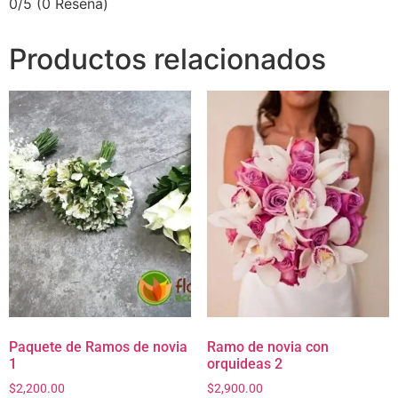
0/5
(0 Reseña)
Productos relacionados
Paquete de Ramos de novia
Ramo de novia con
1
orquideas 2
$
2,200.00
$
2,900.00