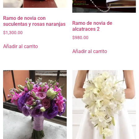
Ramo de novia con
Ramo de novia de
suculentas y rosas naranjas
alcatraces 2
$
1,300.00
$
980.00
Añadir al carrito
Añadir al carrito