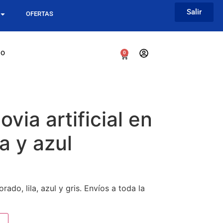
Salir
OFERTAS
go
0
via artificial en
a y azul
rado, lila, azul y gris. Envíos a toda la