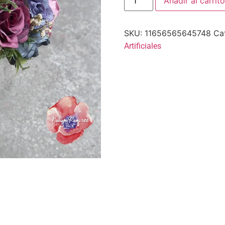
Añadir al carrito
SKU:
11656565645748
Ca
Artificiales