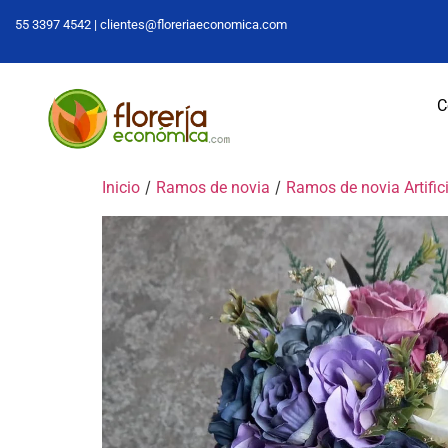
55 3397 4542 |
clientes@floreriaeconomica.com
C
/
/
Inicio
Ramos de novia
Ramos de novia Artific