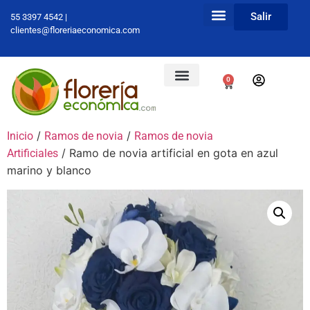
Salir
55 3397 4542 |
clientes@floreriaeconomica.com
0
/
/
Inicio
Ramos de novia
Ramos de novia
/ Ramo de novia artificial en gota en azul
Artificiales
marino y blanco