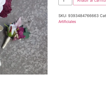
Añadir al carrito
SKU:
9393484766663
Cat
Artificiales