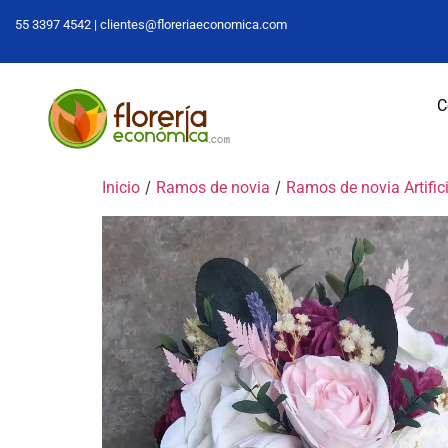
55 3397 4542 |
clientes@floreriaeconomica.com
C
/
/
Inicio
Ramos de novia
Ramos de novia Artific