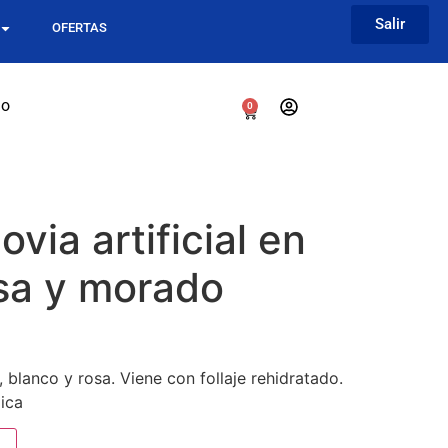
Salir
OFERTAS
go
0
via artificial en
osa y morado
blanco y rosa. Viene con follaje rehidratado.
ica