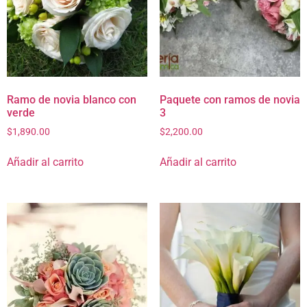
Ramo de novia blanco con
Paquete con ramos de novia
verde
3
$
1,890.00
$
2,200.00
Añadir al carrito
Añadir al carrito