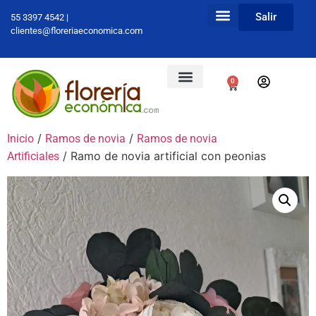
Salir
55 3397 4542 |
clientes@floreriaeconomica.com
0
/
/
Inicio
Ramos de novia
Ramos de novia
/ Ramo de novia artificial con peonias
Artificiales