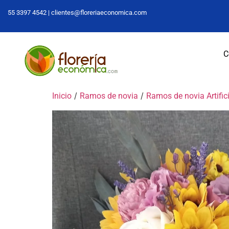
55 3397 4542 |
clientes@floreriaeconomica.com
C
/
/
Inicio
Ramos de novia
Ramos de novia Artific