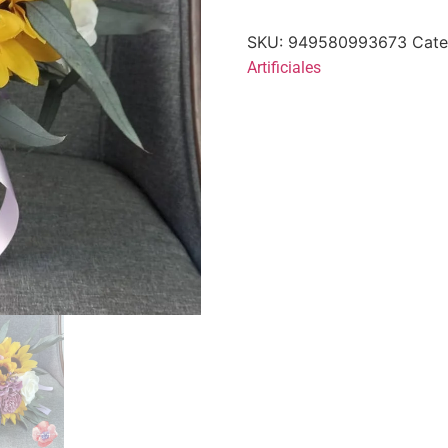
SKU:
949580993673
Cate
Artificiales