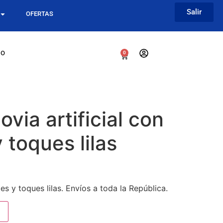
Salir
OFERTAS
go
0
via artificial con
 toques lilas
s y toques lilas. Envíos a toda la República.