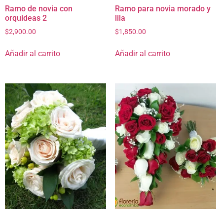
Ramo de novia con
Ramo para novia morado y
orquideas 2
lila
$
2,900.00
$
1,850.00
Añadir al carrito
Añadir al carrito