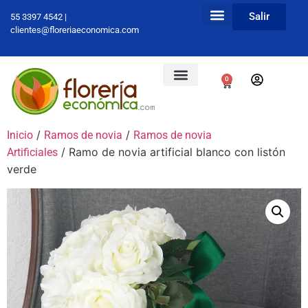
Salir
55 3397 4542 |
clientes@floreriaeconomica.com
0
/
/
Inicio
Ramos de novia
Ramos de novia
/ Ramo de novia artificial blanco con listón
Artificiales
verde