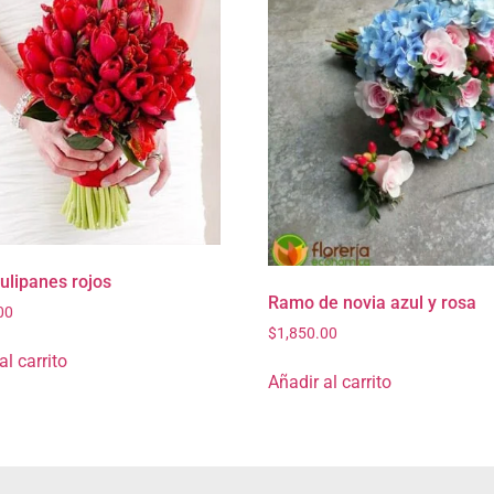
ulipanes rojos
Ramo de novia azul y rosa
00
$
1,850.00
al carrito
Añadir al carrito