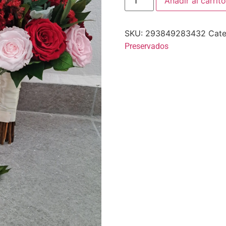
Añadir al carrito
SKU:
293849283432
Cate
Preservados