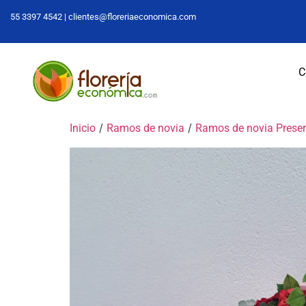
55 3397 4542 |
clientes@floreriaeconomica.com
C
/
/
Inicio
Ramos de novia
Ramos de novia Prese