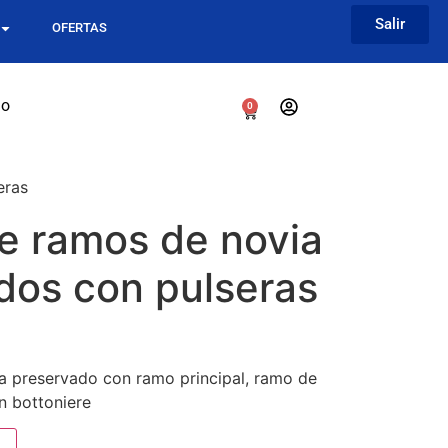
Salir
OFERTAS
go
0
eras
e ramos de novia
dos con pulseras
a preservado con ramo principal, ramo de
n bottoniere