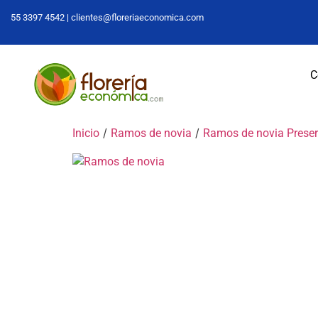
55 3397 4542 |
clientes@floreriaeconomica.com
C
/
/
Inicio
Ramos de novia
Ramos de novia Prese