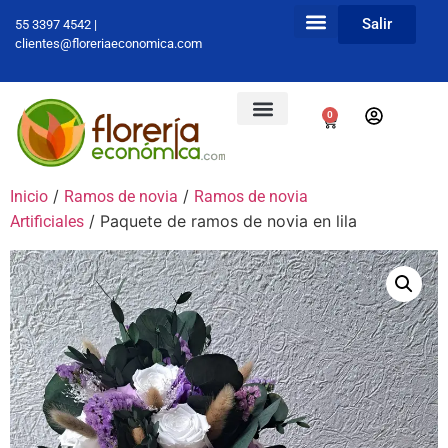
Salir
55 3397 4542 |
clientes@floreriaeconomica.com
0
/
/
Inicio
Ramos de novia
Ramos de novia
/ Paquete de ramos de novia en lila
Artificiales