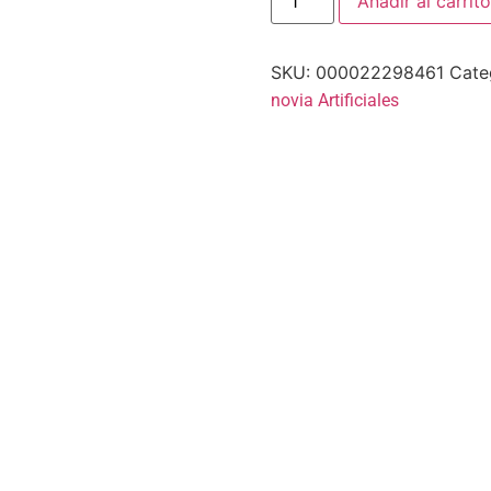
Añadir al carrito
SKU:
000022298461
Cate
novia Artificiales