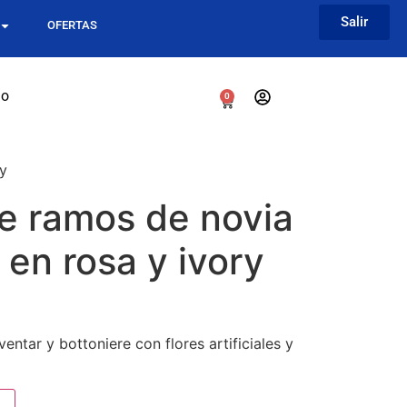
Salir
OFERTAS
go
0
ry
e ramos de novia
s en rosa y ivory
entar y bottoniere con flores artificiales y