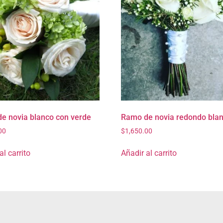
e novia blanco con verde
Ramo de novia redondo bla
00
$
1,650.00
al carrito
Añadir al carrito