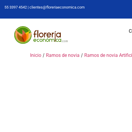
55 3397 4542 |
clientes@floreriaeconomica.com
C
/
/
Inicio
Ramos de novia
Ramos de novia Artific