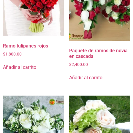
Ramo tulipanes rojos
Paquete de ramos de novia
$
1,800.00
en cascada
$
2,400.00
Añadir al carrito
Añadir al carrito