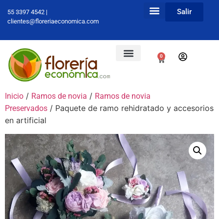
Salir
55 3397 4542 |
clientes@floreriaeconomica.com
0
/
/
Inicio
Ramos de novia
Ramos de novia
/ Paquete de ramo rehidratado y accesorios
Preservados
en artificial