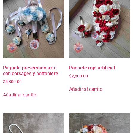
Paquete preservado azul
Paquete rojo artificial
con corsages y bottoniere
$
2,800.00
$
5,800.00
Añadir al carrito
Añadir al carrito