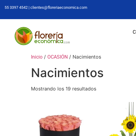
55 3397 4542 |
clientes@floreriaeconomica.com
C
/
/ Nacimientos
Inicio
OCASIÓN
Nacimientos
Mostrando los 19 resultados