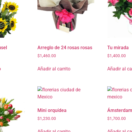
usel
Arreglo de 24 rosas rosas
Tu mirada
$
1,460.00
$
1,400.00
o
Añadir al carrito
Añadir al ca
Mini orquídea
Ámsterda
$
1,230.00
$
1,700.00
Añadir al carrito
Añadir al ca