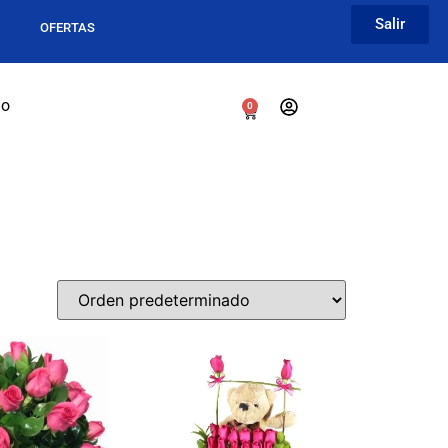
Salir
A
OFERTAS
go
0