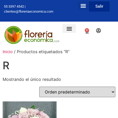
Salir
55 3397 4542 |
clientes@floreriaeconomica.com
0
/ Productos etiquetados “R”
Inicio
R
Mostrando el único resultado