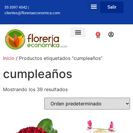
Salir
55 3397 4542 |
clientes@floreriaeconomica.com
0
/ Productos etiquetados “cumpleaños”
Inicio
cumpleaños
Mostrando los 39 resultados